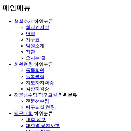
뉴
메인메뉴
보
기
협회소개
하위분류
회장인사말
연혁
기구표
임원소개
정관
오시는 길
회원현황
하위분류
등록회원
등록클럽
지도자자격증
심판자격증
전문선수팀/탁구교실
하위분류
전문선수팀
탁구교실 현황
탁구대회
하위분류
대회 정보
대회별 공지사항