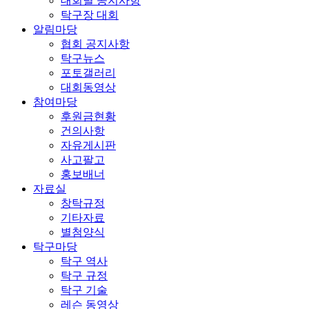
대회별 공지사항
탁구장 대회
알림마당
협회 공지사항
탁구뉴스
포토갤러리
대회동영상
참여마당
후원금현황
건의사항
자유게시판
사고팔고
홍보배너
자료실
창탁규정
기타자료
별첨양식
탁구마당
탁구 역사
탁구 규정
탁구 기술
레슨 동영상