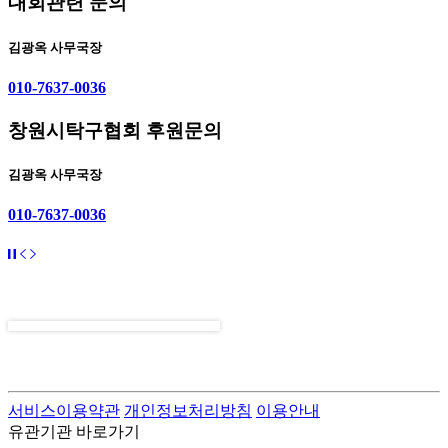
대회관련 문의
김광옥 사무국장
010-7637-0036
창원시탁구협회 후원문의
김광옥 사무국장
010-7637-0036
pause
prev
next
알
림
판
서비스이용약관
개인정보처리방침
이용안내
유관기관 바로가기