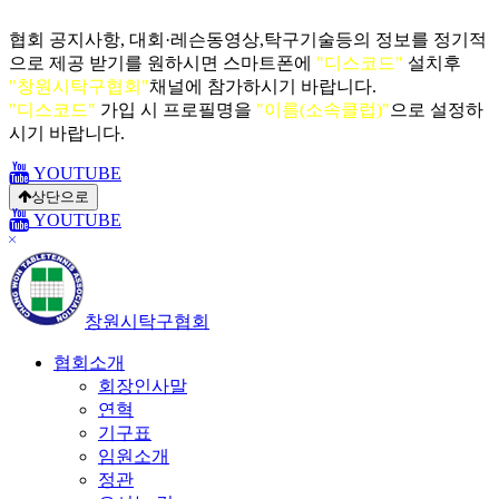
협회 공지사항, 대회·레슨동영상,탁구기술등의 정보를 정기적
으로 제공 받기를 원하시면 스마트폰에
"디스코드"
설치후
"창원시탁구협회"
채널에 참가하시기 바랍니다.
"디스코드"
가입 시 프로필명을
"이름(소속클럽)"
으로 설정하
시기 바랍니다.
YOUTUBE
상단으로
YOUTUBE
닫
기
창원시탁구협회
협회소개
회장인사말
연혁
기구표
임원소개
정관