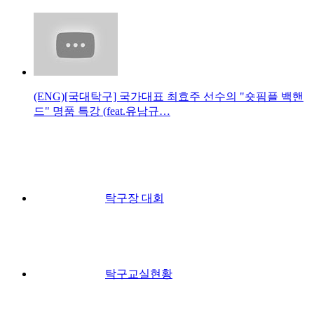
(ENG)[국대탁구] 국가대표 최효주 선수의 "숏핌플 백핸
드" 명품 특강 (feat.유남규…
탁구장 대회
탁구교실현황