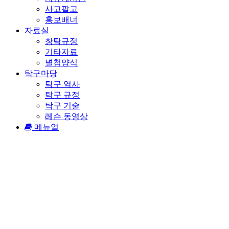
사고팔고
홍보배너
자료실
창탁규정
기타자료
별첨양식
탁구마당
탁구 역사
탁구 규정
탁구 기술
레슨 동영상
메뉴얼
08/07/2026
09:04:04