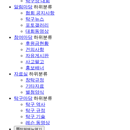
탁구장 대회
알림마당
하위분류
협회 공지사항
탁구뉴스
포토갤러리
대회동영상
참여마당
하위분류
후원금현황
건의사항
자유게시판
사고팔고
홍보배너
자료실
하위분류
창탁규정
기타자료
별첨양식
탁구마당
하위분류
탁구 역사
탁구 규정
탁구 기술
레슨 동영상
전체메뉴열기