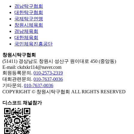
경남탁구협회
대한탁구협회
국제탁구연맹
창원시체육회
경남체육회
대한체육회
국민체육진흥공단
창원시탁구협회
사
(51411) 경상남도 창원시 성산구 원이대로 450 (중앙동)
이
E-mail: ckdxkr114@naver.com
회원등록문의.
010-2573-2319
트
대회관련문의.
010-7637-0036
정
기타문의.
010-7637-0036
COPYRIGHT © 창원시탁구협회 ALL RIGHTS RESERVED
보
디스코드 채널참가