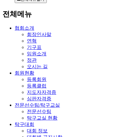
전체메뉴
협회소개
회장인사말
연혁
기구표
임원소개
정관
오시는 길
회원현황
등록회원
등록클럽
지도자자격증
심판자격증
전문선수팀/탁구교실
전문선수팀
탁구교실 현황
탁구대회
대회 정보