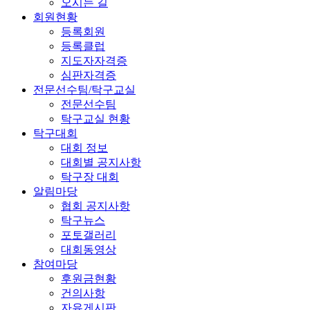
오시는 길
회원현황
등록회원
등록클럽
지도자자격증
심판자격증
전문선수팀/탁구교실
전문선수팀
탁구교실 현황
탁구대회
대회 정보
대회별 공지사항
탁구장 대회
알림마당
협회 공지사항
탁구뉴스
포토갤러리
대회동영상
참여마당
후원금현황
건의사항
자유게시판