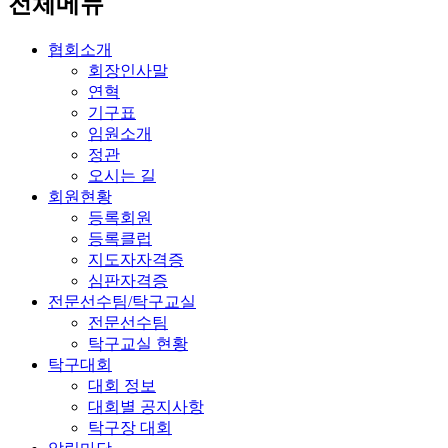
전체메뉴
협회소개
회장인사말
연혁
기구표
임원소개
정관
오시는 길
회원현황
등록회원
등록클럽
지도자자격증
심판자격증
전문선수팀/탁구교실
전문선수팀
탁구교실 현황
탁구대회
대회 정보
대회별 공지사항
탁구장 대회