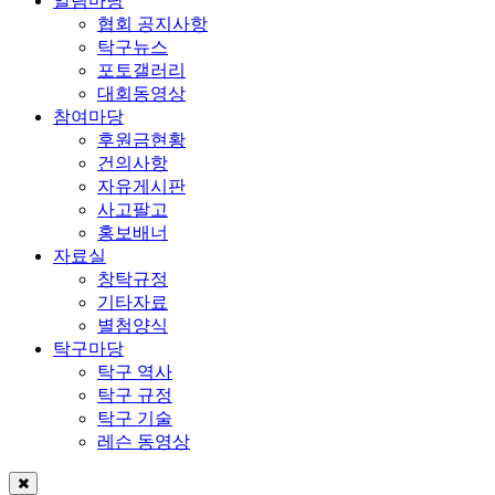
알림마당
협회 공지사항
탁구뉴스
포토갤러리
대회동영상
참여마당
후원금현황
건의사항
자유게시판
사고팔고
홍보배너
자료실
창탁규정
기타자료
별첨양식
탁구마당
탁구 역사
탁구 규정
탁구 기술
레슨 동영상