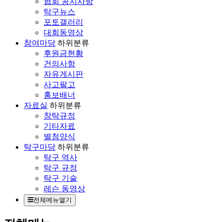
협회 공지사항
탁구뉴스
포토갤러리
대회동영상
참여마당
하위분류
후원금현황
건의사항
자유게시판
사고팔고
홍보배너
자료실
하위분류
창탁규정
기타자료
별첨양식
탁구마당
하위분류
탁구 역사
탁구 규정
탁구 기술
레슨 동영상
전체메뉴열기