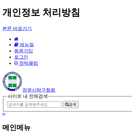
개인정보 처리방침
본문 바로가기
HOME
메뉴얼
회원가입
로그인
창탁클럽
창원시탁구협회
사이트 내 전체검색
검색
메
뉴
메인메뉴
보