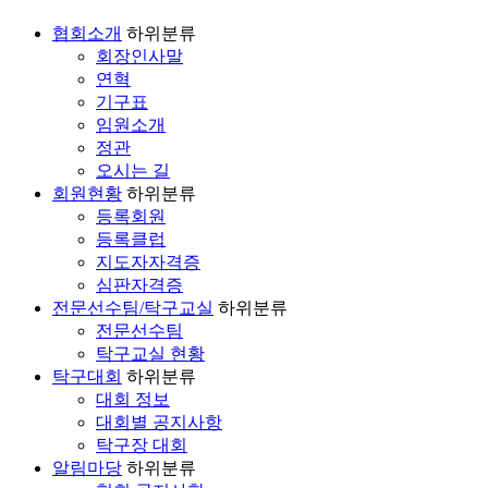
기
협회소개
하위분류
회장인사말
연혁
기구표
임원소개
정관
오시는 길
회원현황
하위분류
등록회원
등록클럽
지도자자격증
심판자격증
전문선수팀/탁구교실
하위분류
전문선수팀
탁구교실 현황
탁구대회
하위분류
대회 정보
대회별 공지사항
탁구장 대회
알림마당
하위분류