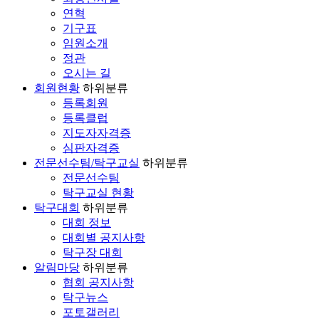
연혁
기구표
임원소개
정관
오시는 길
회원현황
하위분류
등록회원
등록클럽
지도자자격증
심판자격증
전문선수팀/탁구교실
하위분류
전문선수팀
탁구교실 현황
탁구대회
하위분류
대회 정보
대회별 공지사항
탁구장 대회
알림마당
하위분류
협회 공지사항
탁구뉴스
포토갤러리