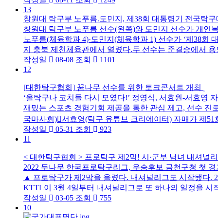
13
창원대 탁구부 노푸름.도민지, 제38회 대통령기 전국탁구대
창원대 탁구부 노푸름 선수(왼쪽)와 도민지 선수가 개인복
노푸름(체육학과 4)·도민지(체육학과 1) 선수가 ‘제38
지 충북 제천체육관에서 열렸다.두 선수는 준결승에서 용인
작성일
08-08
조회
1101
12
[대한탁구협회] 꿈나무 선수를 위한 토크콘서트 개최
‘올탁구나 코치들 다시 모였다!’ 정영식, 서효원-서효영 
재밌는 스포츠 경험기회 제공을 통한 관심 제고, 선수 진로
국마사회)서효영(탁구 유튜브 크리에이터) 자매가 제51
작성일
05-31
조회
923
11
< 대한탁구협회 > 프로탁구 제2막! 시·군부 남녀 내셔널
2022 두나무 한국프로탁구리그, 우승후보 금천구청 첫 경
▲ 프로탁구가 제2막을 올렸다. 내셔널리그도 시작됐다. 2
KTTL이 3월 4일부터 내셔널리그로 또 하나의 일정을 시작
작성일
03-05
조회
755
10