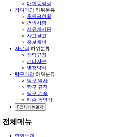
대회동영상
참여마당
하위분류
후원금현황
건의사항
자유게시판
사고팔고
홍보배너
자료실
하위분류
창탁규정
기타자료
별첨양식
탁구마당
하위분류
탁구 역사
탁구 규정
탁구 기술
레슨 동영상
전체메뉴열기
전체메뉴
협회소개