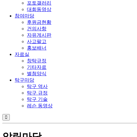
포토갤러리
대회동영상
참여마당
후원금현황
건의사항
자유게시판
사고팔고
홍보배너
자료실
창탁규정
기타자료
별첨양식
탁구마당
탁구 역사
탁구 규정
탁구 기술
레슨 동영상
알림마당