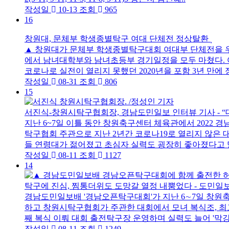
작성일
10-13
조회
965
16
창원대, 문체부 학생종별탁구 여대 단체전 정상탈환
▲ 창원대가 문체부 학생종별탁구대회 여대부 단체전을 우
에서 남녀대학부와 남녀초등부 경기일정을 모두 마쳤다. 여
코로나로 실전이 열리지 못했던 2020년을 포함 3년 만에 
작성일
08-31
조회
806
15
서진식-창원시탁구협회장, 경남도민일보 인터뷰 기사 - 
지난 6~7일 이틀 동안 창원축구센터 체육관에서 2022
탁구협회 주관으로 지난 2년간 코로나19로 열리지 않은 
들 연령대가 젊어졌고 초심자 실력도 굉장히 좋아졌다고 말했
작성일
08-11
조회
1127
14
탁구에 진심, 찜통더위도 도망갈 열정 내뿜었다 - 도민
경남도민일보배 '경남오픈탁구대회'가 지난 6∼7일 창원축
하고 창원시탁구협회가 주관한 대회에서 모녀 복식조, 최고
째 복식 이뤄 대회 출전탁구장 운영하며 실력도 늘어 '막강 
작성일
08-11
조회
1249