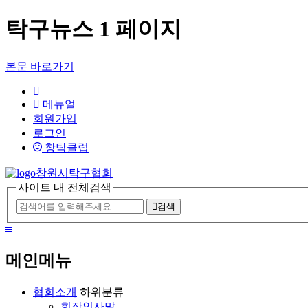
탁구뉴스 1 페이지
본문 바로가기
HOME
메뉴얼
회원가입
로그인
창탁클럽
창원시탁구협회
사이트 내 전체검색
검색
메
뉴
메인메뉴
보
기
협회소개
하위분류
회장인사말