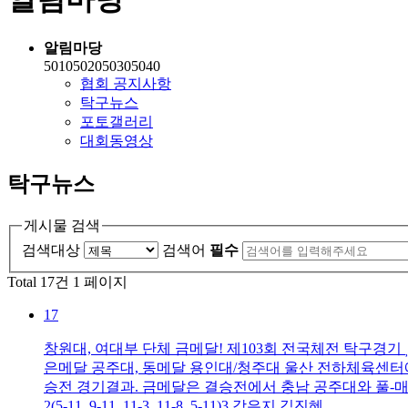
알림마당
5010502050305040
협회 공지사항
탁구뉴스
포토갤러리
대회동영상
탁구뉴스
게시물 검색
검색대상
검색어
필수
Total 17건
1 페이지
17
창원대, 여대부 단체 금메달! 제103회 전국체전 탁구경기
은메달 공주대, 동메달 용인대/청주대 울산 전하체육센터에
승전 경기결과. 금메달은 결승전에서 충남 공주대와 풀-매
2(5-11, 9-11, 11-3, 11-8, 5-11)3 강은지 김진혜..