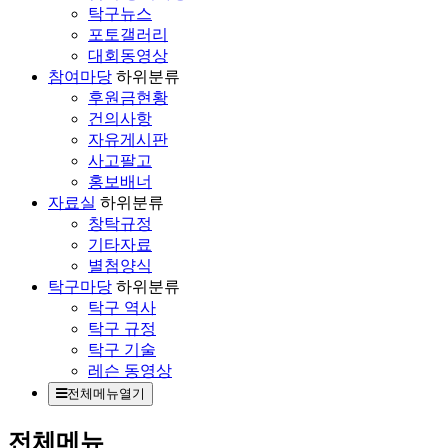
탁구뉴스
포토갤러리
대회동영상
참여마당
하위분류
후원금현황
건의사항
자유게시판
사고팔고
홍보배너
자료실
하위분류
창탁규정
기타자료
별첨양식
탁구마당
하위분류
탁구 역사
탁구 규정
탁구 기술
레슨 동영상
전체메뉴열기
전체메뉴