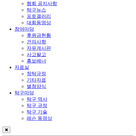
협회 공지사항
탁구뉴스
포토갤러리
대회동영상
참여마당
후원금현황
건의사항
자유게시판
사고팔고
홍보배너
자료실
창탁규정
기타자료
별첨양식
탁구마당
탁구 역사
탁구 규정
탁구 기술
레슨 동영상