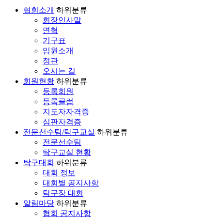
협회소개
하위분류
회장인사말
연혁
기구표
임원소개
정관
오시는 길
회원현황
하위분류
등록회원
등록클럽
지도자자격증
심판자격증
전문선수팀/탁구교실
하위분류
전문선수팀
탁구교실 현황
탁구대회
하위분류
대회 정보
대회별 공지사항
탁구장 대회
알림마당
하위분류
협회 공지사항