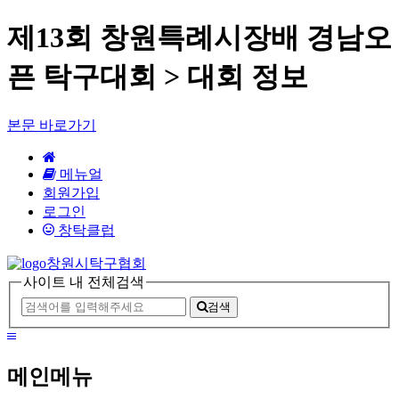
제13회 창원특례시장배 경남오
픈 탁구대회 > 대회 정보
본문 바로가기
HOME
메뉴얼
회원가입
로그인
창탁클럽
창원시탁구협회
사이트 내 전체검색
검색
메
뉴
메인메뉴
보
기