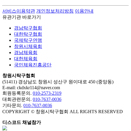
서비스이용약관
개인정보처리방침
이용안내
유관기관 바로가기
경남탁구협회
대한탁구협회
국제탁구연맹
창원시체육회
경남체육회
대한체육회
국민체육진흥공단
창원시탁구협회
사
(51411) 경상남도 창원시 성산구 원이대로 450 (중앙동)
이
E-mail: ckdxkr114@naver.com
회원등록문의.
010-2573-2319
트
대회관련문의.
010-7637-0036
정
기타문의.
010-7637-0036
COPYRIGHT © 창원시탁구협회 ALL RIGHTS RESERVED
보
디스코드 채널참가