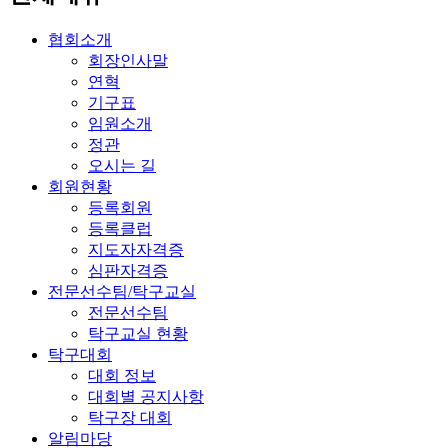
협회소개
회장인사말
연혁
기구표
임원소개
정관
오시는 길
회원현황
등록회원
등록클럽
지도자자격증
심판자격증
전문선수팀/탁구교실
전문선수팀
탁구교실 현황
탁구대회
대회 정보
대회별 공지사항
탁구장 대회
알림마당