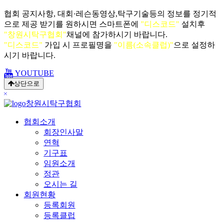
협회 공지사항, 대회·레슨동영상,탁구기술등의 정보를 정기적
으로 제공 받기를 원하시면 스마트폰에
"디스코드"
설치후
"창원시탁구협회"
채널에 참가하시기 바랍니다.
"디스코드"
가입 시 프로필명을
"이름(소속클럽)"
으로 설정하
시기 바랍니다.
YOUTUBE
상단으로
닫
창원시탁구협회
기
협회소개
회장인사말
연혁
기구표
임원소개
정관
오시는 길
회원현황
등록회원
등록클럽